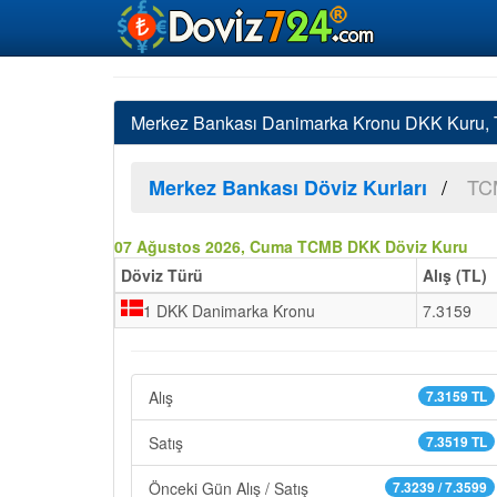
Merkez Bankası Danimarka Kronu DKK Kuru
TCM
Merkez Bankası Döviz Kurları
07 Ağustos 2026, Cuma TCMB DKK Döviz Kuru
Döviz Türü
Alış (TL)
1 DKK Danimarka Kronu
7.3159
Alış
7.3159 TL
Satış
7.3519 TL
Önceki Gün Alış / Satış
7.3239 / 7.3599