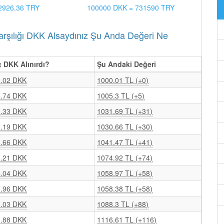
2926.36 TRY
100000 DKK = 731590 TRY
ılığı DKK Alsaydınız Şu Anda Değeri Ne
 DKK Alınırdı?
Şu Andaki Değeri
.02 DKK
1000.01 TL (+0)
.74 DKK
1005.3 TL (+5)
.33 DKK
1031.69 TL (+31)
.19 DKK
1030.66 TL (+30)
.66 DKK
1041.47 TL (+41)
.21 DKK
1074.92 TL (+74)
.04 DKK
1058.97 TL (+58)
.96 DKK
1058.38 TL (+58)
.03 DKK
1088.3 TL (+88)
.88 DKK
1116.61 TL (+116)