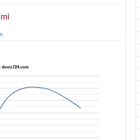
imi
ık
- doviz724.com