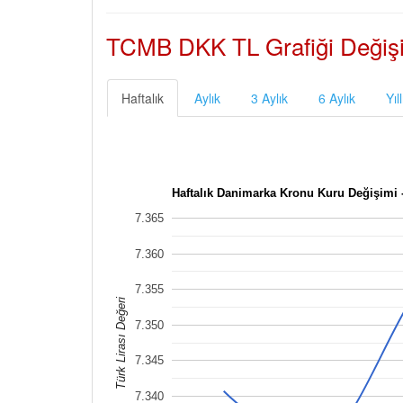
TCMB DKK TL Grafiği Değiş
Haftalık
Aylık
3 Aylık
6 Aylık
Yıll
Haftalık Danimarka Kronu Kuru Değişimi 
7.365
7.360
7.355
Türk Lirası Değeri
7.350
7.345
7.340