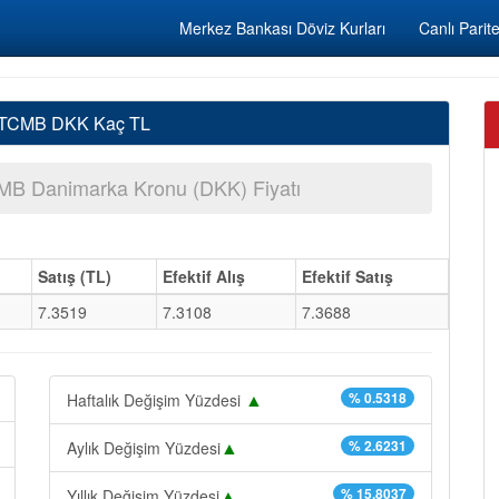
Merkez Bankası Döviz Kurları
Canlı Parite
, TCMB DKK Kaç TL
B Danimarka Kronu (DKK) Fiyatı
Satış (TL)
Efektif Alış
Efektif Satış
7.3519
7.3108
7.3688
▲
% 0.5318
Haftalık Değişim Yüzdesi
▲
% 2.6231
Aylık Değişim Yüzdesi
▲
% 15.8037
Yıllık Değişim Yüzdesi