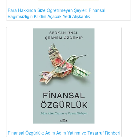
Para Hakkında Size Öğretilmeyen Şeyler: Finansal
Bağımsızlığın Kilidini Açacak Yedi Alışkanlık
Finansal Özgürlük: Adım Adım Yatırım ve Tasarruf Rehberi