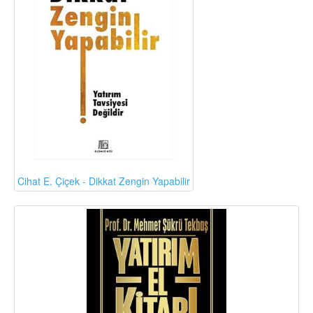
Cihat E. Çiçek - Dikkat Zengin Yapabilir