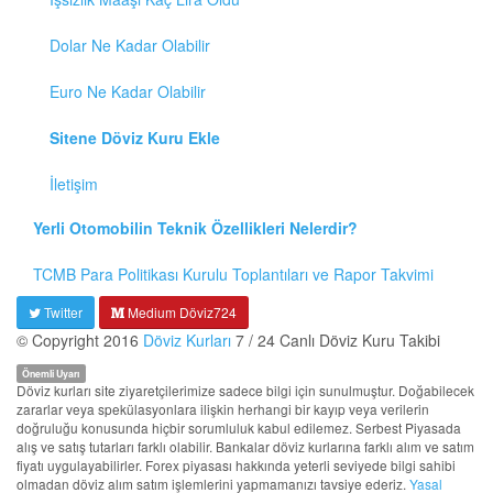
Dolar Ne Kadar Olabilir
Euro Ne Kadar Olabilir
Sitene Döviz Kuru Ekle
İletişim
Yerli Otomobilin Teknik Özellikleri Nelerdir?
TCMB Para Politikası Kurulu Toplantıları ve Rapor Takvimi
Twitter
Medium Döviz724
© Copyright 2016
Döviz Kurları
7 / 24 Canlı Döviz Kuru Takibi
Önemli Uyarı
Döviz kurları site ziyaretçilerimize sadece bilgi için sunulmuştur. Doğabilecek
zararlar veya spekülasyonlara ilişkin herhangi bir kayıp veya verilerin
doğruluğu konusunda hiçbir sorumluluk kabul edilemez. Serbest Piyasada
alış ve satış tutarları farklı olabilir. Bankalar döviz kurlarına farklı alım ve satım
fiyatı uygulayabilirler. Forex piyasası hakkında yeterli seviyede bilgi sahibi
olmadan döviz alım satım işlemlerini yapmamanızı tavsiye ederiz.
Yasal