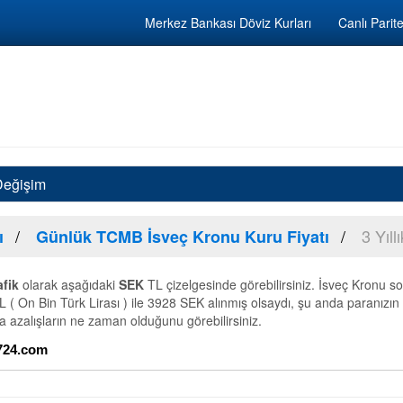
Merkez Bankası Döviz Kurları
Canlı Parite
 Değişim
3 Yıll
ı
Günlük TCMB İsveç Kronu Kuru Fiyatı
afik
olarak aşağıdaki
SEK
TL çizelgesinde görebilirsiniz. İsveç Kronu so
L ( On Bin Türk Lirası ) ile 3928 SEK alınmış olsaydı, şu anda paranızın
ya azalışların ne zaman olduğunu görebilirsiniz.
z724.com