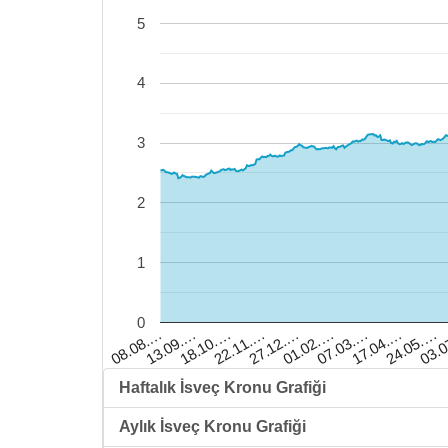
5
4
3
2
1
0
13.09.…
18.10.…
22.11.…
27.12.…
01.02.…
07.03.…
17.04.…
24.05.…
03.
08.08.…
Haftalık İsveç Kronu Grafiği
Aylık İsveç Kronu Grafiği