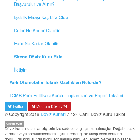
Başvurulur ve Alınır?
İşsizlik Maaşı Kaç Lira Oldu
Dolar Ne Kadar Olabilir
Euro Ne Kadar Olabilir
Sitene Döviz Kuru Ekle
İletişim
Yerli Otomobilin Teknik Özellikleri Nelerdir?
TCMB Para Politikası Kurulu Toplantıları ve Rapor Takvimi
Twitter
Medium Döviz724
© Copyright 2016
Döviz Kurları
7 / 24 Canlı Döviz Kuru Takibi
Önemli Uyarı
Döviz kurları site ziyaretçilerimize sadece bilgi için sunulmuştur. Doğabilecek
zararlar veya spekülasyonlara ilişkin herhangi bir kayıp veya verilerin
doğruluğu konusunda hiçbir sorumluluk kabul edilemez. Serbest Piyasada