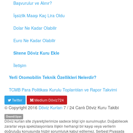
Başvurulur ve Alınır?
İşsizlik Maaşı Kaç Lira Oldu
Dolar Ne Kadar Olabilir
Euro Ne Kadar Olabilir
Sitene Döviz Kuru Ekle
İletişim
Yerli Otomobilin Teknik Özellikleri Nelerdir?
TCMB Para Politikası Kurulu Toplantıları ve Rapor Takvimi
Twitter
Medium Döviz724
© Copyright 2016
Döviz Kurları
7 / 24 Canlı Döviz Kuru Takibi
Önemli Uyarı
Döviz kurları site ziyaretçilerimize sadece bilgi için sunulmuştur. Doğabilecek
zararlar veya spekülasyonlara ilişkin herhangi bir kayıp veya verilerin
doğruluğu konusunda hiçbir sorumluluk kabul edilemez. Serbest Piyasada