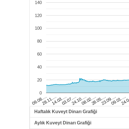
140
120
100
80
60
40
20
0
28.11.…
14.03.…
03.07.…
24.10.…
08.02.…
28.05.…
23.09.…
09.01.…
24.
09.08.…
Haftalık Kuveyt Dinarı Grafiği
Aylık Kuveyt Dinarı Grafiği