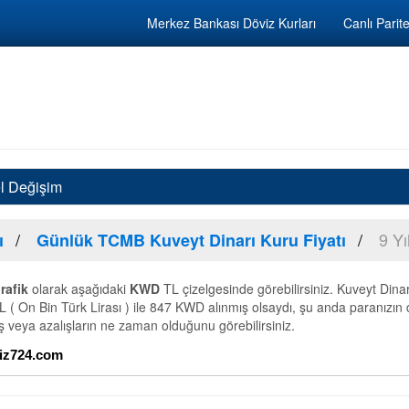
Merkez Bankası Döviz Kurları
Canlı Parite
el Değişim
9 Yı
ı
Günlük TCMB Kuveyt Dinarı Kuru Fiyatı
rafik
olarak aşağıdaki
KWD
TL çizelgesinde görebilirsiniz. Kuveyt Dinar
L ( On Bin Türk Lirası ) ile 847 KWD alınmış olsaydı, şu anda paranızın 
ış veya azalışların ne zaman olduğunu görebilirsiniz.
viz724.com