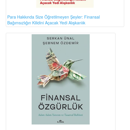
Para Hakkında Size Öğretilmeyen Şeyler: Finansal
Bağımsızlığın Kilidini Açacak Yedi Alışkanlık