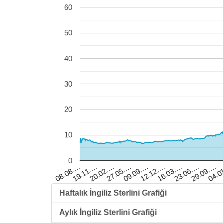
60
50
40
30
20
10
0
23.06.…
09.09.…
19.11.…
29.09.…
12.12.…
20.02.…
04.0
16.03.…
27.05.…
08.08.…
Haftalık İngiliz Sterlini Grafiği
Aylık İngiliz Sterlini Grafiği