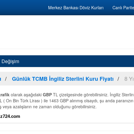
Merkez Bankası Döviz Kurları
Canlı Parite
el Değişim
8 Yı
ı
Günlük TCMB İngiliz Sterlini Kuru Fiyatı
rafik
olarak aşağıdaki
GBP
TL çizelgesinde görebilirsiniz. İngiliz Sterli
 ( On Bin Türk Lirası ) ile 1463 GBP alınmış olsaydı, şu anda paranızın d
ış veya azalışların ne zaman olduğunu görebilirsiniz.
oviz724.com