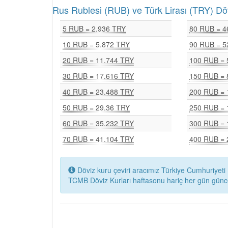
Rus Rublesi (RUB) ve Türk Lirası (TRY) 
5 RUB = 2.936 TRY
80 RUB = 4
10 RUB = 5.872 TRY
90 RUB = 5
20 RUB = 11.744 TRY
100 RUB = 
30 RUB = 17.616 TRY
150 RUB = 
40 RUB = 23.488 TRY
200 RUB = 
50 RUB = 29.36 TRY
250 RUB = 
60 RUB = 35.232 TRY
300 RUB = 
70 RUB = 41.104 TRY
400 RUB = 
Döviz kuru çeviri aracımız Türkiye Cumhuriyeti 
TCMB Döviz Kurları haftasonu hariç her gün günc