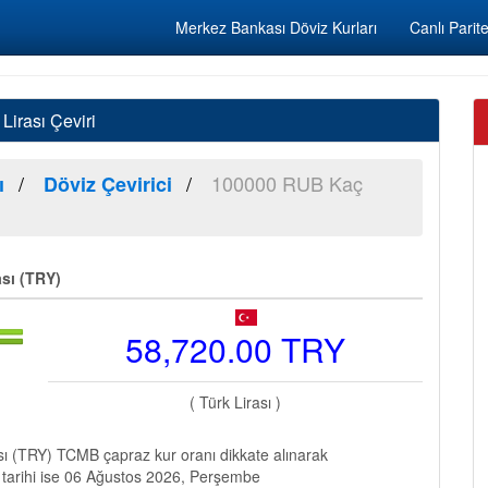
Merkez Bankası Döviz Kurları
Canlı Parite
irası Çeviri
100000 RUB Kaç
ı
Döviz Çevirici
sı (TRY)
58,720.00 TRY
( Türk Lirası )
ı (TRY) TCMB çapraz kur oranı dikkate alınarak
 tarihi ise 06 Ağustos 2026, Perşembe