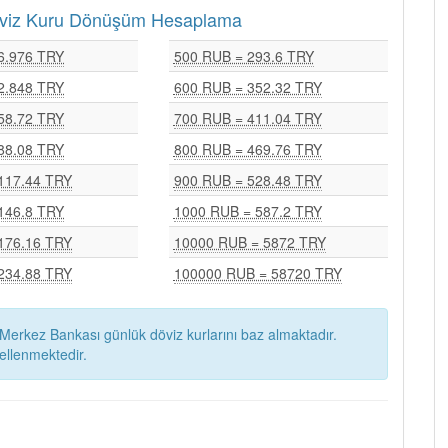
Döviz Kuru Dönüşüm Hesaplama
6.976 TRY
500 RUB = 293.6 TRY
2.848 TRY
600 RUB = 352.32 TRY
58.72 TRY
700 RUB = 411.04 TRY
88.08 TRY
800 RUB = 469.76 TRY
117.44 TRY
900 RUB = 528.48 TRY
146.8 TRY
1000 RUB = 587.2 TRY
176.16 TRY
10000 RUB = 5872 TRY
234.88 TRY
100000 RUB = 58720 TRY
Merkez Bankası günlük döviz kurlarını baz almaktadır.
ellenmektedir.