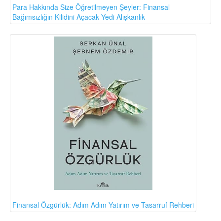
Para Hakkında Size Öğretilmeyen Şeyler: Finansal
Bağımsızlığın Kilidini Açacak Yedi Alışkanlık
Finansal Özgürlük: Adım Adım Yatırım ve Tasarruf Rehberi