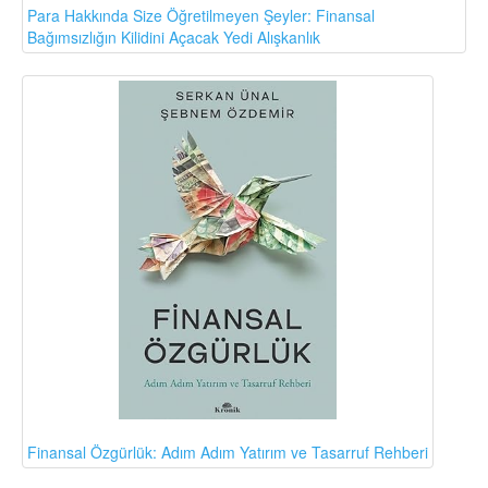
Para Hakkında Size Öğretilmeyen Şeyler: Finansal
Bağımsızlığın Kilidini Açacak Yedi Alışkanlık
Finansal Özgürlük: Adım Adım Yatırım ve Tasarruf Rehberi