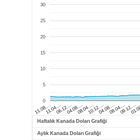
30
25
20
15
10
5
0
08.04.…
06.12.…
01.0
08.04.…
04.08.…
11.04.…
09.12.…
04.08.…
10.12.…
11.08.…
Haftalık Kanada Doları Grafiği
Aylık Kanada Doları Grafiği