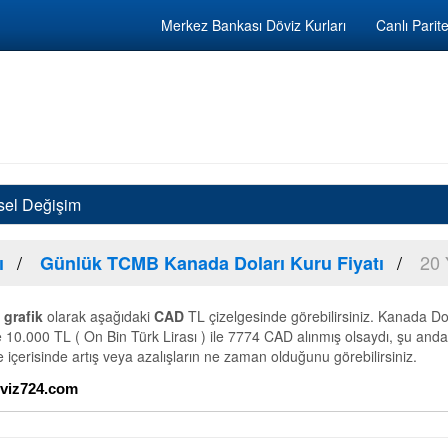
Merkez Bankası Döviz Kurları
Canlı Parite
ksel Değişim
20 
ı
Günlük TCMB Kanada Doları Kuru Fiyatı
i
grafik
olarak aşağıdaki
CAD
TL çizelgesinde görebilirsiniz. Kanada Dol
e 10.000 TL ( On Bin Türk Lirası ) ile 7774 CAD alınmış olsaydı, şu anda
 içerisinde artış veya azalışların ne zaman olduğunu görebilirsiniz.
Doviz724.com