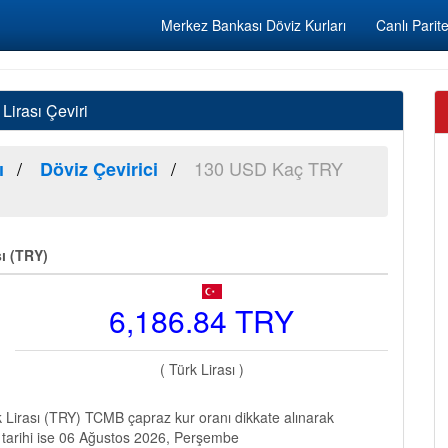
Merkez Bankası Döviz Kurları
Canlı Parite
irası Çeviri
130 USD Kaç TRY
ı
Döviz Çevirici
sı (TRY)
6,186.84 TRY
( Türk Lirası )
Lirası (TRY) TCMB çapraz kur oranı dikkate alınarak
 tarihi ise 06 Ağustos 2026, Perşembe