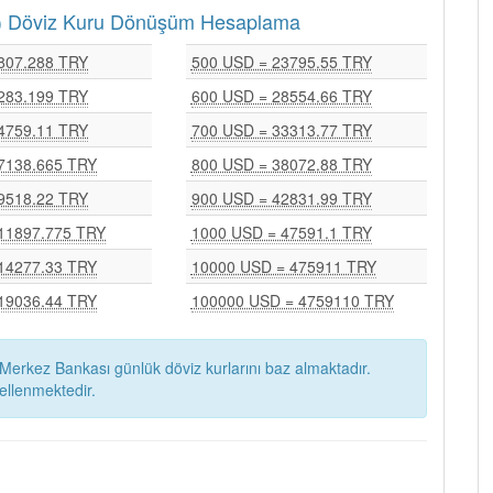
RY) Döviz Kuru Dönüşüm Hesaplama
807.288 TRY
500 USD = 23795.55 TRY
283.199 TRY
600 USD = 28554.66 TRY
4759.11 TRY
700 USD = 33313.77 TRY
7138.665 TRY
800 USD = 38072.88 TRY
9518.22 TRY
900 USD = 42831.99 TRY
11897.775 TRY
1000 USD = 47591.1 TRY
14277.33 TRY
10000 USD = 475911 TRY
19036.44 TRY
100000 USD = 4759110 TRY
Merkez Bankası günlük döviz kurlarını baz almaktadır.
ellenmektedir.