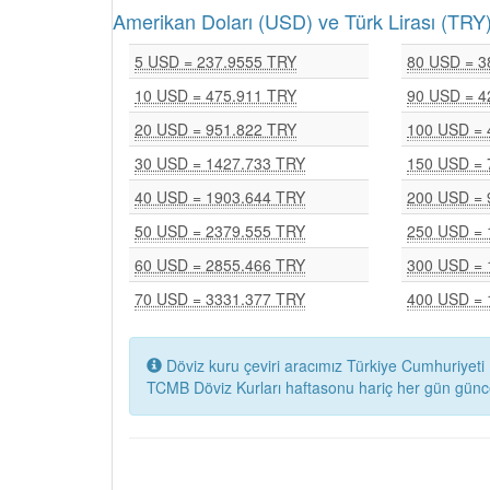
Amerikan Doları (USD) ve Türk Lirası (T
5 USD = 237.9555 TRY
80 USD = 3
10 USD = 475.911 TRY
90 USD = 4
20 USD = 951.822 TRY
100 USD = 
30 USD = 1427.733 TRY
150 USD = 
40 USD = 1903.644 TRY
200 USD = 
50 USD = 2379.555 TRY
250 USD = 
60 USD = 2855.466 TRY
300 USD = 
70 USD = 3331.377 TRY
400 USD = 
Döviz kuru çeviri aracımız Türkiye Cumhuriyeti 
TCMB Döviz Kurları haftasonu hariç her gün günc