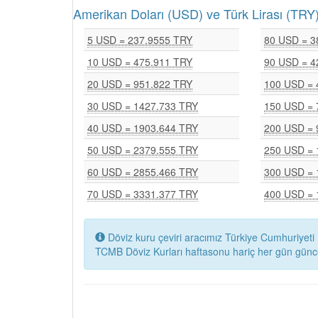
Amerikan Doları (USD) ve Türk Lirası (T
5 USD = 237.9555 TRY
80 USD = 3
10 USD = 475.911 TRY
90 USD = 4
20 USD = 951.822 TRY
100 USD = 
30 USD = 1427.733 TRY
150 USD = 
40 USD = 1903.644 TRY
200 USD = 
50 USD = 2379.555 TRY
250 USD = 
60 USD = 2855.466 TRY
300 USD = 
70 USD = 3331.377 TRY
400 USD = 
Döviz kuru çeviri aracımız Türkiye Cumhuriyeti 
TCMB Döviz Kurları haftasonu hariç her gün günc