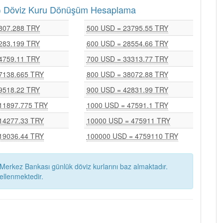
RY) Döviz Kuru Dönüşüm Hesaplama
807.288 TRY
500 USD = 23795.55 TRY
283.199 TRY
600 USD = 28554.66 TRY
4759.11 TRY
700 USD = 33313.77 TRY
7138.665 TRY
800 USD = 38072.88 TRY
9518.22 TRY
900 USD = 42831.99 TRY
11897.775 TRY
1000 USD = 47591.1 TRY
14277.33 TRY
10000 USD = 475911 TRY
19036.44 TRY
100000 USD = 4759110 TRY
Merkez Bankası günlük döviz kurlarını baz almaktadır.
ellenmektedir.