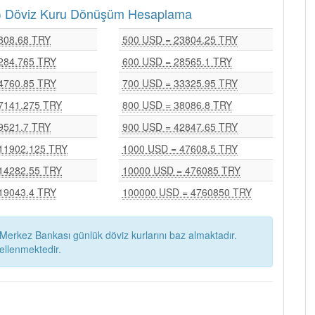
RY) Döviz Kuru Dönüşüm Hesaplama
808.68 TRY
500 USD = 23804.25 TRY
284.765 TRY
600 USD = 28565.1 TRY
4760.85 TRY
700 USD = 33325.95 TRY
7141.275 TRY
800 USD = 38086.8 TRY
9521.7 TRY
900 USD = 42847.65 TRY
11902.125 TRY
1000 USD = 47608.5 TRY
14282.55 TRY
10000 USD = 476085 TRY
19043.4 TRY
100000 USD = 4760850 TRY
Merkez Bankası günlük döviz kurlarını baz almaktadır.
ellenmektedir.