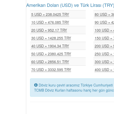
Amerikan Doları (USD) ve Türk Lirası (T
5 USD = 238.0425 TRY
80 USD = 3
10 USD = 476.085 TRY
90 USD = 4
20 USD = 952.17 TRY
100 USD = 
30 USD = 1428.255 TRY
150 USD = 
40 USD = 1904.34 TRY
200 USD = 
50 USD = 2380.425 TRY
250 USD = 
60 USD = 2856.51 TRY
300 USD = 
70 USD = 3332.595 TRY
400 USD = 
Döviz kuru çeviri aracımız Türkiye Cumhuriyeti 
TCMB Döviz Kurları haftasonu hariç her gün günc