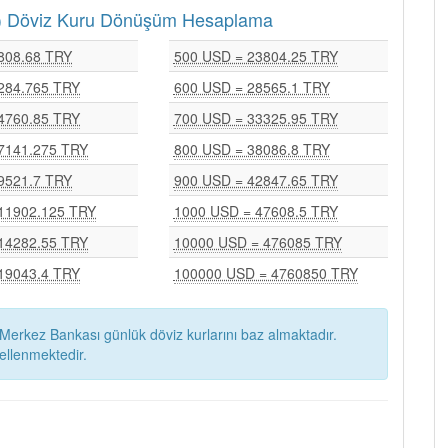
RY) Döviz Kuru Dönüşüm Hesaplama
808.68 TRY
500 USD = 23804.25 TRY
284.765 TRY
600 USD = 28565.1 TRY
4760.85 TRY
700 USD = 33325.95 TRY
7141.275 TRY
800 USD = 38086.8 TRY
9521.7 TRY
900 USD = 42847.65 TRY
11902.125 TRY
1000 USD = 47608.5 TRY
14282.55 TRY
10000 USD = 476085 TRY
19043.4 TRY
100000 USD = 4760850 TRY
Merkez Bankası günlük döviz kurlarını baz almaktadır.
ellenmektedir.