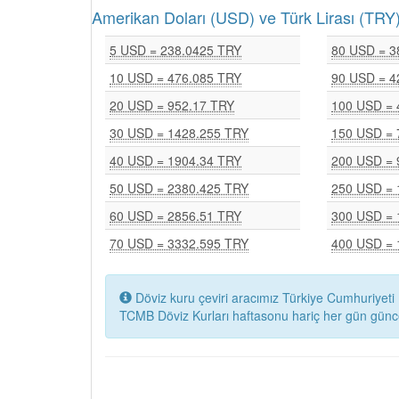
Amerikan Doları (USD) ve Türk Lirası (T
5 USD = 238.0425 TRY
80 USD = 3
10 USD = 476.085 TRY
90 USD = 4
20 USD = 952.17 TRY
100 USD = 
30 USD = 1428.255 TRY
150 USD = 
40 USD = 1904.34 TRY
200 USD = 
50 USD = 2380.425 TRY
250 USD = 
60 USD = 2856.51 TRY
300 USD = 
70 USD = 3332.595 TRY
400 USD = 
Döviz kuru çeviri aracımız Türkiye Cumhuriyeti 
TCMB Döviz Kurları haftasonu hariç her gün günc