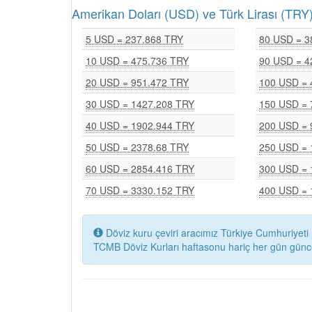
Amerikan Doları (USD) ve Türk Lirası (T
5 USD = 237.868 TRY
80 USD = 3
10 USD = 475.736 TRY
90 USD = 4
20 USD = 951.472 TRY
100 USD = 
30 USD = 1427.208 TRY
150 USD = 
40 USD = 1902.944 TRY
200 USD = 
50 USD = 2378.68 TRY
250 USD = 
60 USD = 2854.416 TRY
300 USD = 
70 USD = 3330.152 TRY
400 USD = 
Döviz kuru çeviri aracımız Türkiye Cumhuriyeti 
TCMB Döviz Kurları haftasonu hariç her gün günc