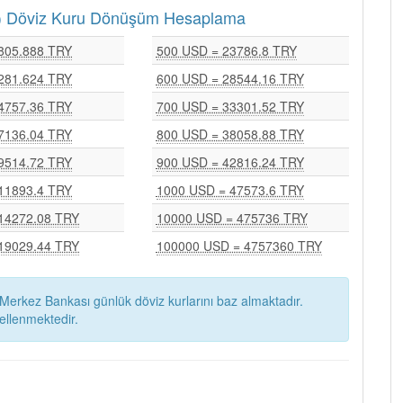
RY) Döviz Kuru Dönüşüm Hesaplama
805.888 TRY
500 USD = 23786.8 TRY
281.624 TRY
600 USD = 28544.16 TRY
4757.36 TRY
700 USD = 33301.52 TRY
7136.04 TRY
800 USD = 38058.88 TRY
9514.72 TRY
900 USD = 42816.24 TRY
11893.4 TRY
1000 USD = 47573.6 TRY
14272.08 TRY
10000 USD = 475736 TRY
19029.44 TRY
100000 USD = 4757360 TRY
Merkez Bankası günlük döviz kurlarını baz almaktadır.
ellenmektedir.