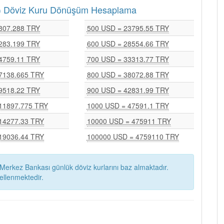
RY) Döviz Kuru Dönüşüm Hesaplama
807.288 TRY
500 USD = 23795.55 TRY
283.199 TRY
600 USD = 28554.66 TRY
4759.11 TRY
700 USD = 33313.77 TRY
7138.665 TRY
800 USD = 38072.88 TRY
9518.22 TRY
900 USD = 42831.99 TRY
11897.775 TRY
1000 USD = 47591.1 TRY
14277.33 TRY
10000 USD = 475911 TRY
19036.44 TRY
100000 USD = 4759110 TRY
Merkez Bankası günlük döviz kurlarını baz almaktadır.
ellenmektedir.