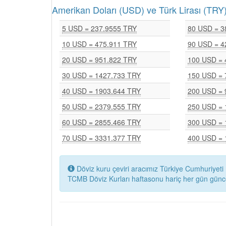
Amerikan Doları (USD) ve Türk Lirası (T
5 USD = 237.9555 TRY
80 USD = 3
10 USD = 475.911 TRY
90 USD = 4
20 USD = 951.822 TRY
100 USD = 
30 USD = 1427.733 TRY
150 USD = 
40 USD = 1903.644 TRY
200 USD = 
50 USD = 2379.555 TRY
250 USD = 
60 USD = 2855.466 TRY
300 USD = 
70 USD = 3331.377 TRY
400 USD = 
Döviz kuru çeviri aracımız Türkiye Cumhuriyeti 
TCMB Döviz Kurları haftasonu hariç her gün günc