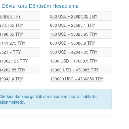
RY) Döviz Kuru Dönüşüm Hesaplama
808.68 TRY
500 USD = 23804.25 TRY
284.765 TRY
600 USD = 28565.1 TRY
4760.85 TRY
700 USD = 33325.95 TRY
7141.275 TRY
800 USD = 38086.8 TRY
9521.7 TRY
900 USD = 42847.65 TRY
11902.125 TRY
1000 USD = 47608.5 TRY
14282.55 TRY
10000 USD = 476085 TRY
19043.4 TRY
100000 USD = 4760850 TRY
Merkez Bankası günlük döviz kurlarını baz almaktadır.
ellenmektedir.