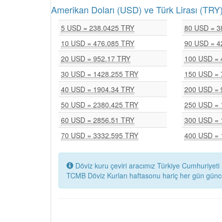
Amerikan Doları (USD) ve Türk Lirası (T
5 USD = 238.0425 TRY
80 USD = 3
10 USD = 476.085 TRY
90 USD = 4
20 USD = 952.17 TRY
100 USD = 
30 USD = 1428.255 TRY
150 USD = 
40 USD = 1904.34 TRY
200 USD = 
50 USD = 2380.425 TRY
250 USD = 
60 USD = 2856.51 TRY
300 USD = 
70 USD = 3332.595 TRY
400 USD = 
Döviz kuru çeviri aracımız Türkiye Cumhuriyeti 
TCMB Döviz Kurları haftasonu hariç her gün günc