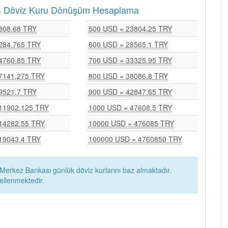
RY) Döviz Kuru Dönüşüm Hesaplama
808.68 TRY
500 USD = 23804.25 TRY
284.765 TRY
600 USD = 28565.1 TRY
4760.85 TRY
700 USD = 33325.95 TRY
7141.275 TRY
800 USD = 38086.8 TRY
9521.7 TRY
900 USD = 42847.65 TRY
11902.125 TRY
1000 USD = 47608.5 TRY
14282.55 TRY
10000 USD = 476085 TRY
19043.4 TRY
100000 USD = 4760850 TRY
Merkez Bankası günlük döviz kurlarını baz almaktadır.
ellenmektedir.