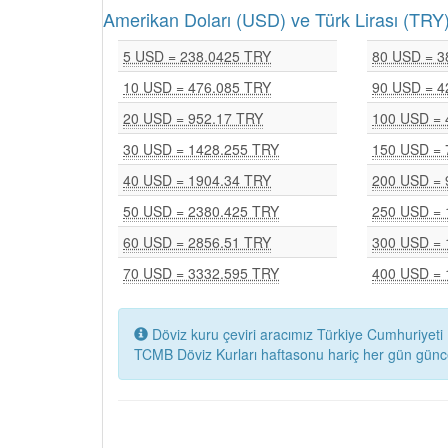
Amerikan Doları (USD) ve Türk Lirası (T
5 USD = 238.0425 TRY
80 USD = 3
10 USD = 476.085 TRY
90 USD = 4
20 USD = 952.17 TRY
100 USD = 
30 USD = 1428.255 TRY
150 USD = 
40 USD = 1904.34 TRY
200 USD = 
50 USD = 2380.425 TRY
250 USD = 
60 USD = 2856.51 TRY
300 USD = 
70 USD = 3332.595 TRY
400 USD = 
Döviz kuru çeviri aracımız Türkiye Cumhuriyeti 
TCMB Döviz Kurları haftasonu hariç her gün günc